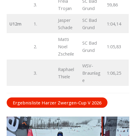
Freia
SC Bad
3.
59,86
Trojan
Grund
Jasper
SC Bad
U12m
1.
1:04,14
Schade
Grund
Matti
SC Bad
2.
Noel
1:05,83
Grund
Zscheile
WSV-
Raphael
3.
Braunlag
1:06,25
Thiele
e
Ergebnisliste Harzer Zwergen-Cup V 2026