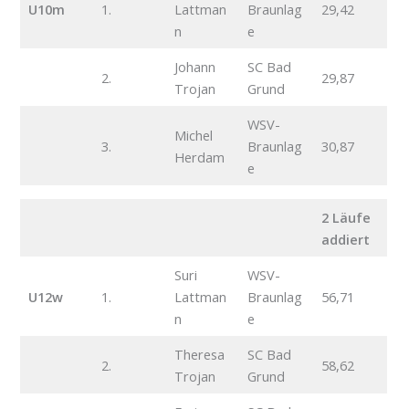
U10m
1.
Lattman
Braunlag
29,42
n
e
Johann
SC Bad
2.
29,87
Trojan
Grund
WSV-
Michel
3.
Braunlag
30,87
Herdam
e
2 Läufe
addiert
Suri
WSV-
U12w
1.
Lattman
Braunlag
56,71
n
e
Theresa
SC Bad
2.
58,62
Trojan
Grund