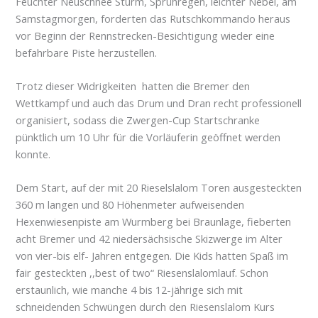
Feuchter Neuschnee Sturm, Sprühregen, leichter Nebel, am
Samstagmorgen, forderten das Rutschkommando heraus
vor Beginn der Rennstrecken-Besichtigung wieder eine
befahrbare Piste herzustellen.
Trotz dieser Widrigkeiten hatten die Bremer den
Wettkampf und auch das Drum und Dran recht professionell
organisiert, sodass die Zwergen-Cup Startschranke
pünktlich um 10 Uhr für die Vorläuferin geöffnet werden
konnte.
Dem Start, auf der mit 20 Rieselslalom Toren ausgesteckten
360 m langen und 80 Höhenmeter aufweisenden
Hexenwiesenpiste am Wurmberg bei Braunlage, fieberten
acht Bremer und 42 niedersächsische Skizwerge im Alter
von vier-bis elf- Jahren entgegen. Die Kids hatten Spaß im
fair gesteckten ,,best of two“ Riesenslalomlauf. Schon
erstaunlich, wie manche 4 bis 12-jährige sich mit
schneidenden Schwüngen durch den Riesenslalom Kurs