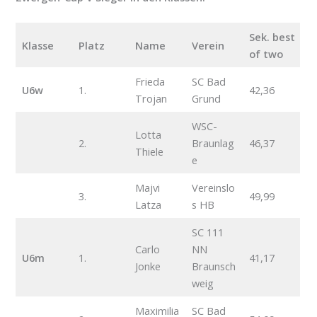
Sek. best
Klasse
Platz
Name
Verein
of two
Frieda
SC Bad
U6w
1.
42,36
Trojan
Grund
WSC-
Lotta
2.
Braunlag
46,37
Thiele
e
Majvi
Vereinslo
3.
49,99
Latza
s HB
SC 111
Carlo
NN
U6m
1.
41,17
Jonke
Braunsch
weig
Maximilia
SC Bad