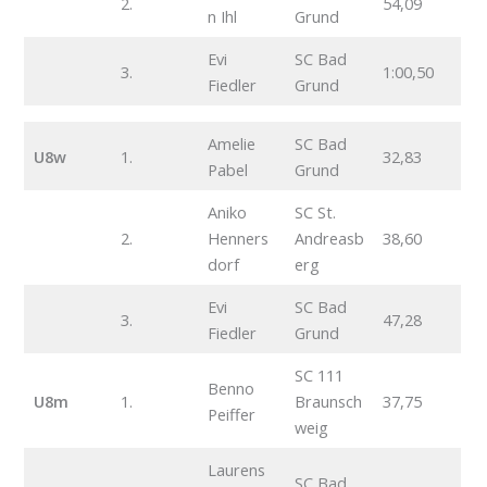
2.
54,09
n Ihl
Grund
Evi
SC Bad
3.
1:00,50
Fiedler
Grund
Amelie
SC Bad
U8w
1.
32,83
Pabel
Grund
Aniko
SC St.
2.
Henners
Andreasb
38,60
dorf
erg
Evi
SC Bad
3.
47,28
Fiedler
Grund
SC 111
Benno
U8m
1.
Braunsch
37,75
Peiffer
weig
Laurens
SC Bad