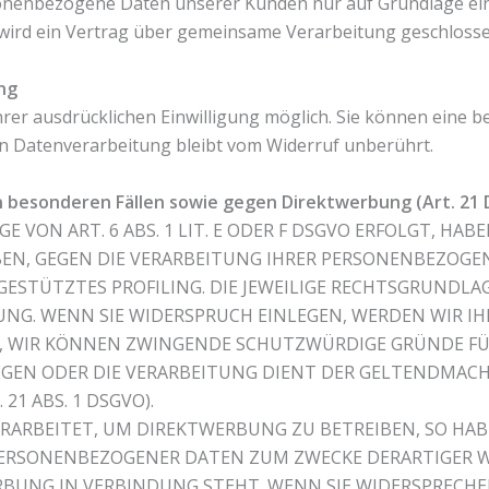
sonenbezogene Daten unserer Kunden nur auf Grundlage ein
 wird ein Vertrag über gemeinsame Verarbeitung geschlosse
ng
r ausdrücklichen Einwilligung möglich. Sie können eine bere
en Datenverarbeitung bleibt vom Widerruf unberührt.
 besonderen Fällen sowie gegen Direktwerbung (Art. 21
ON ART. 6 ABS. 1 LIT. E ODER F DSGVO ERFOLGT, HABEN
BEN, GEGEN DIE VERARBEITUNG IHRER PERSONENBEZOGE
GESTÜTZTES PROFILING. DIE JEWEILIGE RECHTSGRUNDLA
NG. WENN SIE WIDERSPRUCH EINLEGEN, WERDEN WIR 
N, WIR KÖNNEN ZWINGENDE SCHUTZWÜRDIGE GRÜNDE FÜR
IEGEN ODER DIE VERARBEITUNG DIENT DER GELTENDMA
1 ABS. 1 DSGVO).
RBEITET, UM DIREKTWERBUNG ZU BETREIBEN, SO HABEN
PERSONENBEZOGENER DATEN ZUM ZWECKE DERARTIGER WE
WERBUNG IN VERBINDUNG STEHT. WENN SIE WIDERSPREC