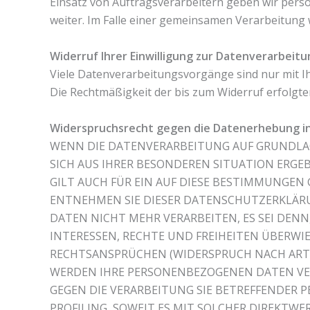
Einsatz von Auftragsverarbeitern geben wir per
weiter. Im Falle einer gemeinsamen Verarbeitung
Widerruf Ihrer Einwilligung zur Datenverarbeitu
Viele Datenverarbeitungsvorgänge sind nur mit Ihre
Die Rechtmäßigkeit der bis zum Widerruf erfolgt
Widerspruchsrecht gegen die Datenerhebung in
WENN DIE DATENVERARBEITUNG AUF GRUNDLAGE V
SICH AUS IHRER BESONDEREN SITUATION ERGE
GILT AUCH FÜR EIN AUF DIESE BESTIMMUNGEN 
ENTNEHMEN SIE DIESER DATENSCHUTZERKLÄRU
DATEN NICHT MEHR VERARBEITEN, ES SEI DEN
INTERESSEN, RECHTE UND FREIHEITEN ÜBERW
RECHTSANSPRÜCHEN (WIDERSPRUCH NACH ART. 2
WERDEN IHRE PERSONENBEZOGENEN DATEN VERA
GEGEN DIE VERARBEITUNG SIE BETREFFENDER 
PROFILING, SOWEIT ES MIT SOLCHER DIREKT