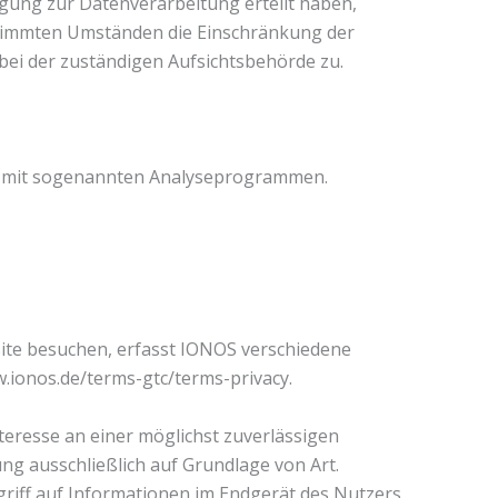
igung zur Datenverarbeitung erteilt haben,
estimmten Umständen die Einschränkung der
ei der zuständigen Aufsichtsbehörde zu.
lem mit sogenannten Analyseprogrammen.
site besuchen, erfasst IONOS verschiedene
w.ionos.de/terms-gtc/terms-privacy.
teresse an einer möglichst zuverlässigen
ng ausschließlich auf Grundlage von Art.
ugriff auf Informationen im Endgerät des Nutzers