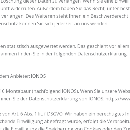
Löschung dieser Daten zu verlangen. Wenn Sie eine Einwill
Zukunft widerrufen. Außerdem haben Sie das Recht, unter b
erlangen. Des Weiteren steht Ihnen ein Beschwerderecht b
schutz können Sie sich jederzeit an uns wenden.
ten statistisch ausgewertet werden. Das geschieht vor al
grammen finden Sie in der folgenden Datenschutzerklärung.
ndem Anbieter:
IONOS
 56410 Montabaur (nachfolgend IONOS). Wenn Sie unsere Web
tnehmen Sie der Datenschutzerklärung von IONOS: https://ww
n Art. 6 Abs. 1 lit. f DSGVO. Wir haben ein berechtigtes In
chende Einwilligung abgefragt wurde, erfolgt die Verarbeitu
it die Einwilligung die Speicherung von Cookies oder den Z